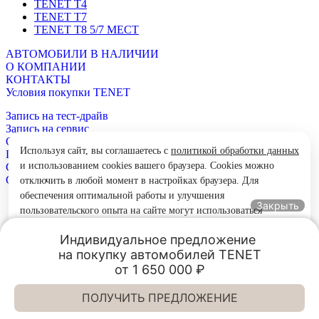
TENET T4
TENET T7
TENET T8 5/7 МЕСТ
АВТОМОБИЛИ В НАЛИЧИИ
О КОМПАНИИ
КОНТАКТЫ
Условия покупки TENET
Запись на тест-драйв
Запись на сервис
Обратный звонок
Используя сайт, вы соглашаетесь с
политикой обработки данных
Политика конфиденциальности сайта
и использованием cookies вашего браузера. Cookies можно
Согласие на рекламное взаимодействие
Согласие на обработку персональных данных
отключить в любой момент в настройках браузера. Для
обеспечения оптимальной работы и улучшения
Гарантийное обслуживание
Закрыть
пользовательского опыта на сайте могут использоваться
Сервисное обслуживание
системы веб-аналитики (в том числе Яндекс.Метрика).
Регламенты технического обслуживания
Индивидуальное предложение 

Продолжая использование сайта, Вы соглашаетесь с
Стоимость технического обслуживания TENET
на покупку автомобилей TENET

применением указанных технологий и размещением cookie-
© 2025, все права защищены
от 1 650 000 ₽
файлов.
Обращаем ваше внимание на то, что данный интернет-сайт, а также вся информация о товарах и
ценах, предоставленная на нём, носит исключительно информационный характер и ни при каких
Принять
условиях не является публичной офертой.
ПОЛУЧИТЬ ПРЕДЛОЖЕНИЕ
Позвонить
TENET Элан-Моторс
TENET Элан-Моторс
*По результатам продаж автомобилей марки TENET в России в период с 1 по 31 марта 2026 года.
Напишите нам, мы онлайн
Вверх
Выборгское ш., д. 31, к.3
Выборгское ш., д. 31, к.3