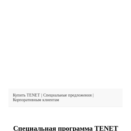
возместив НДС!
Полное возмещение 22% НДС от стоимости авто
Выгода до 20% от стоимости авто при покупке в
лизинг
Купить TENET
|
Специальные предложения
|
Корпоративным клиентам
Специальная программа TENET