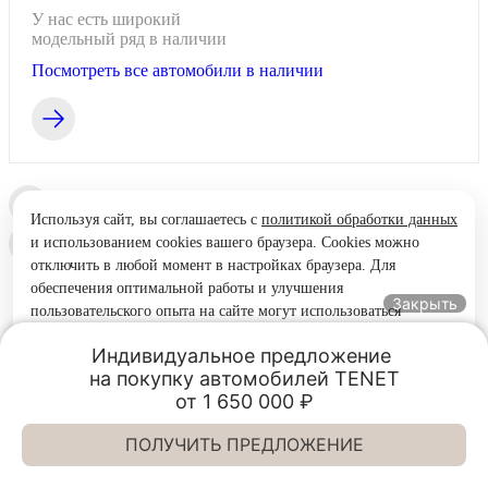
У нас есть широкий
модельный ряд в наличии
Посмотреть все автомобили в наличии
Используя сайт, вы соглашаетесь с
политикой обработки данных
и использованием cookies вашего браузера. Cookies можно
отключить в любой момент в настройках браузера. Для
обеспечения оптимальной работы и улучшения
Закрыть
пользовательского опыта на сайте могут использоваться
системы веб-аналитики (в том числе Яндекс.Метрика).
Индивидуальное предложение 

Продолжая использование сайта, Вы соглашаетесь с
на покупку автомобилей TENET

применением указанных технологий и размещением cookie-
от 1 650 000 ₽
Отзывы об
файлов.
Принять
ПОЛУЧИТЬ ПРЕДЛОЖЕНИЕ
Позвонить
TENET Элан-Моторс
TENET Элан-Моторс
официальном
Напишите нам, мы онлайн
Выборгское ш., д. 31, к.3
Выборгское ш., д. 31, к.3