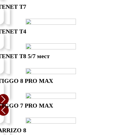
TENET T7
TENET T4
TENET T8 5/7 мест
TIGGO 8 PRO MAX
TIGGO 7 PRO MAX
ARRIZO 8