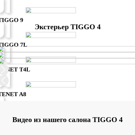
TIGGO 9
Экстерьер TIGGO 4
TIGGO 7L
TENET T4L
TENET A8
Видео из нашего салона TIGGO 4