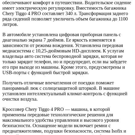
обеспечивают комфорт в путешествии. Водительское сидение
имеет электрическую регулировку. Вместимость багажника
Chery Tiggo 4 PRO составляет 340 л. Трансформация заднего
ряда сидений позволяет увеличить объем багажника до 1100
литров.
В автомобиле установлена цифровая приборная панель с
диагональю экрана 7 дюймов. Ее яркость изменяется в
зависимости от режима вождения. Установлена передовая
медиасистема с 10,25-дюймовым HD-дисплеем. К услугам
владельца авто система беспроводной зарядки, которая не
только зарядит телефон, но и предупредит, если вы забудете
его при выходе из машины. Кроме этого, предусмотрены и
USB-порты с функцией быстрой зарядки.
Получить отличные впечатления от поездки поможет
панорамный люк с солнцезащитной шторкой. В машине
установлен интеллектуальный климат-контроль с функцией
очистки воздуха.
Кроссовер Chery Tiggo 4 PRO — машина, в которой
применены передовые технологические решения для
максимального удобства управления и высокого уровня
безопасности. Оснащение модели включает ремни с
преднатяжителями, подушки безопасности, система Isofix и