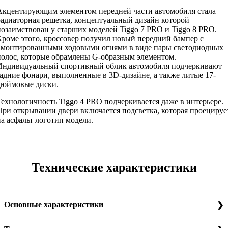
Акцентирующим элементом передней части автомобиля стала
радиаторная решетка, концептуальный дизайн которой
позаимствован у старших моделей Tiggo 7 PRO и Tiggo 8 PRO.
Кроме этого, кроссовер получил новый передний бампер с
вмонтированными ходовыми огнями в виде пары светодиодных
полос, которые обрамлены G-образным элементом.
Индивидуальный спортивный облик автомобиля подчеркивают
задние фонари, выполненные в 3D-дизайне, а также литые 17-
дюймовые диски.
Технологичность Tiggo 4 PRO подчеркивается даже в интерьере.
При открывании двери включается подсветка, которая проецируе
на асфальт логотип модели.
Технические характеристики
Основные характеристики
Тип кузова
Несущий кузов