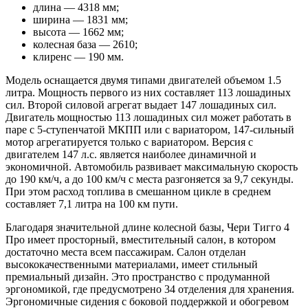
длина — 4318 мм;
ширина — 1831 мм;
высота — 1662 мм;
колесная база — 2610;
клиренс — 190 мм.
Модель оснащается двумя типами двигателей объемом 1.5
литра. Мощность первого из них составляет 113 лошадиных
сил. Второй силовой агрегат выдает 147 лошадиных сил.
Двигатель мощностью 113 лошадиных сил может работать в
паре с 5-ступенчатой МКПП или с вариатором, 147-сильный
мотор агрегатируется только с вариатором. Версия с
двигателем 147 л.с. является наиболее динамичной и
экономичной. Автомобиль развивает максимальную скорость
до 190 км/ч, а до 100 км/ч с места разгоняется за 9,7 секунды.
При этом расход топлива в смешанном цикле в среднем
составляет 7,1 литра на 100 км пути.
Благодаря значительной длине колесной базы, Чери Тигго 4
Про имеет просторный, вместительный салон, в котором
достаточно места всем пассажирам. Салон отделан
высококачественными материалами, имеет стильный
премиальный дизайн. Это пространство с продуманной
эргономикой, где предусмотрено 34 отделения для хранения.
Эргономичные сидения с боковой поддержкой и обогревом