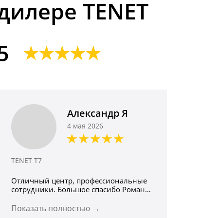
дилере TENET
5
Александр Я
4 мая 2026
TENET T7
Отличный центр, профессиональные
сотрудники. Большое спасибо Роману
Орлову, сотруднику отдела продаж, за
подбор автомобиля под конкретные
Показать полностью →
параметры. Он не только всегда